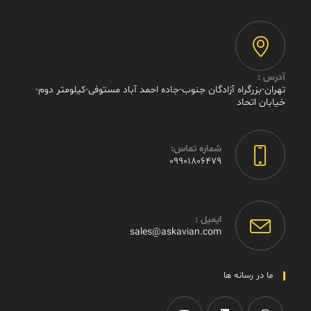
آدرس :
تهران-بزرگراه آزادگان جنوب-جاده احمد آباد مستوفی-کیلومتر دوم-
خیابان اتحاد
شماره تماس:
09901806479
در
اپلیکیشن
شما
ایمیل :
باز
در
sales@askavian.com
اپلیکیشن
می‌شود
شما
باز
ما در رسانه ها
می‌شود